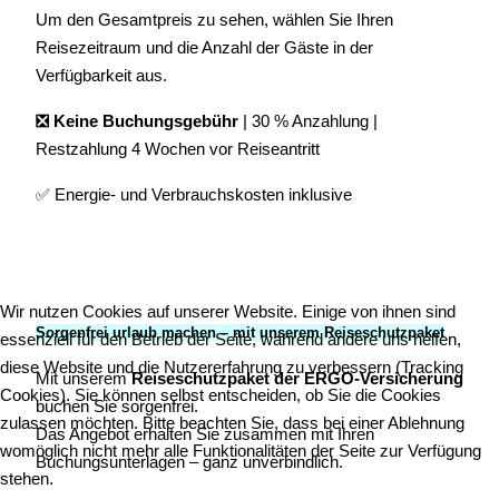
Um den Gesamtpreis zu sehen, wählen Sie Ihren
Reisezeitraum und die Anzahl der Gäste in der
Verfügbarkeit aus.
❎ Keine Buchungsgebühr
| 30 % Anzahlung |
Restzahlung 4 Wochen vor Reiseantritt
✅ Energie- und Verbrauchskosten inklusive
Wir nutzen Cookies auf unserer Website. Einige von ihnen sind
Sorgenfrei urlaub machen – mit unserem Reiseschutzpaket
essenziell für den Betrieb der Seite, während andere uns helfen,
diese Website und die Nutzererfahrung zu verbessern (Tracking
Mit unserem
Reiseschutzpaket der ERGO-Versicherung
Cookies). Sie können selbst entscheiden, ob Sie die Cookies
buchen Sie sorgenfrei.
zulassen möchten. Bitte beachten Sie, dass bei einer Ablehnung
Das Angebot erhalten Sie zusammen mit Ihren
womöglich nicht mehr alle Funktionalitäten der Seite zur Verfügung
Buchungsunterlagen – ganz unverbindlich.
stehen.