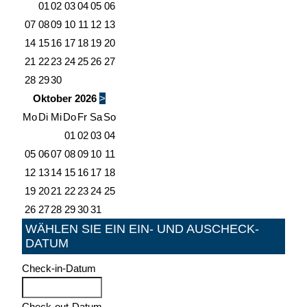
01
02
03
04
05
06
07
08
09
10
11
12
13
14
15
16
17
18
19
20
21
22
23
24
25
26
27
28
29
30
Oktober
2026
>
Mo
Di
Mi
Do
Fr
Sa
So
01
02
03
04
05
06
07
08
09
10
11
12
13
14
15
16
17
18
19
20
21
22
23
24
25
26
27
28
29
30
31
WÄHLEN SIE EIN EIN- UND AUSCHECK-
DATUM
Check-in-Datum
Check-out-Datum