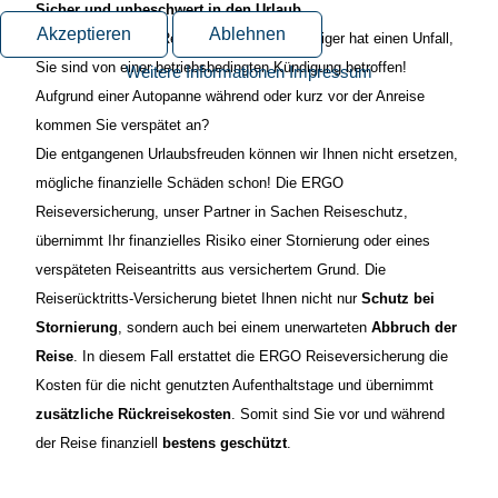
Sicher und unbeschwert in den Urlaub
Akzeptieren
Ablehnen
Sie werden vor der Reise krank, ein Angehöriger hat einen Unfall,
Sie sind von einer betriebsbedingten Kündigung betroffen!
Weitere Informationen
Impressum
Aufgrund einer Autopanne während oder kurz vor der Anreise
kommen Sie verspätet an?
Die entgangenen Urlaubsfreuden können wir Ihnen nicht ersetzen,
mögliche finanzielle Schäden schon! Die ERGO
Reiseversicherung, unser Partner in Sachen Reiseschutz,
übernimmt Ihr finanzielles Risiko einer Stornierung oder eines
verspäteten Reiseantritts aus versichertem Grund.
Die
Reiserückt
ritts-Versicherung bietet Ihnen nicht nur
Schutz bei
Stornierung
, sondern auch bei einem unerwarteten
Abbruch der
Reise
. In diesem Fall erstattet die ERGO Reiseversicherung die
Kosten für die nicht genutzten Aufenthaltstage und übernimmt
zusätzliche Rückreisekosten
. Somit sind Sie vor und während
der Reise finanziell
bestens geschützt
.