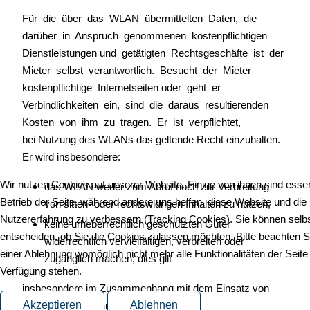
Für die über das WLAN übermittelten Daten, die
darüber in Anspruch genommenen kostenpflichtigen
Dienstleistungen und getätigten Rechtsgeschäfte ist der
Mieter selbst verantwortlich. Besucht der Mieter
kostenpflichtige Internetseiten oder geht er
Verbindlichkeiten ein, sind die daraus resultierenden
Kosten von ihm zu tragen. Er ist verpflichtet,
bei Nutzung des WLANs das geltende Recht einzuhalten.
Er wird insbesondere:
Wir nutzen Cookies auf unserer Website. Einige von ihnen sind essenz
das WLAN weder zum Abruf noch zur Verbreitung
Betrieb der Seite, während andere uns helfen, diese Website und die
von sitten- oder rechtswidrigen Inhalten zu nutzen;
Nutzererfahrung zu verbessern (Tracking Cookies). Sie können selb
keine urheberrechtlich geschützten Güter
entscheiden, ob Sie die Cookies zulassen möchten. Bitte beachten S
widerrechtlich vervielfältigen, verbreiten oder
einer Ablehnung womöglich nicht mehr alle Funktionalitäten der Seite
zugänglich machen; dies gilt
Verfügung stehen.
insbesondere im Zusammenhang mit dem Einsatz von
Akzeptieren
Ablehnen
Filesharing-Programmen;