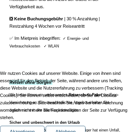
Verfügbarkeit aus.
❎ Keine Buchungsgebühr
| 30 % Anzahlung |
Restzahlung 4 Wochen vor Reiseantritt
✅ Im Mietpreis inbegriffen:
✓ Energie- und
Verbrauchskosten
✓ WLAN
Wir nutzen Cookies auf unserer Website. Einige von ihnen sind
essenziell für den Betrieb der Seite, während andere uns helfen,
Reisen ohne Sorgen
diese Website und die Nutzererfahrung zu verbessern (Tracking
Wir bieten Ihnen ein umfassendes
Reiseschutz-Paket
der Ergo-
Cookies). Sie können selbst entscheiden, ob Sie die Cookies
zulassen möchten. Bitte beachten Sie, dass bei einer Ablehnung
Versicherung an. Ein unverbindliches Angebot erhalten Sie
womöglich nicht mehr alle Funktionalitäten der Seite zur Verfügung
zusammen mit den Buchungsunterlagen.
stehen.
Sicher und unbeschwert in den Urlaub
Sie werden vor der Reise krank, ein Angehöriger hat einen Unfall,
Akzeptieren
Ablehnen