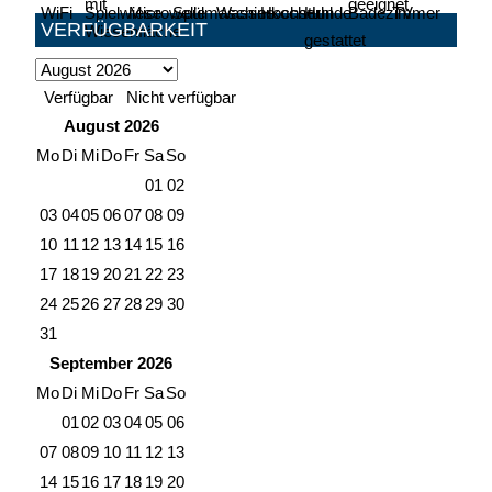
VERFÜGBARKEIT
Verfügbar
Nicht verfügbar
August
2026
Mo
Di
Mi
Do
Fr
Sa
So
01
02
03
04
05
06
07
08
09
10
11
12
13
14
15
16
17
18
19
20
21
22
23
24
25
26
27
28
29
30
31
September
2026
Mo
Di
Mi
Do
Fr
Sa
So
01
02
03
04
05
06
07
08
09
10
11
12
13
14
15
16
17
18
19
20