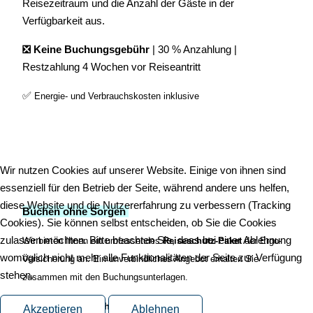
Reisezeitraum und die Anzahl der Gäste in der
Verfügbarkeit aus.
❎ Keine Buchungsgebühr
| 30 % Anzahlung |
Restzahlung 4 Wochen vor Reiseantritt
✅
Energie- und Verbrauchskosten inklusive
Wir nutzen Cookies auf unserer Website. Einige von ihnen sind
essenziell für den Betrieb der Seite, während andere uns helfen,
diese Website und die Nutzererfahrung zu verbessern (Tracking
Buchen ohne Sorgen
Cookies). Sie können selbst entscheiden, ob Sie die Cookies
zulassen möchten. Bitte beachten Sie, dass bei einer Ablehnung
Wir bieten Ihnen ein umfassend
es
Reiseschutz-Paket
d
er Ergo-
womöglich nicht mehr alle Funktionalitäten der Seite zur Verfügung
Versicherung an. Ein unverbindliches Angebot erhalten Sie
stehen.
zusammen mit den Buchungsunterlagen.
Sicher und unbeschwert in den Urlaub
Akzeptieren
Ablehnen